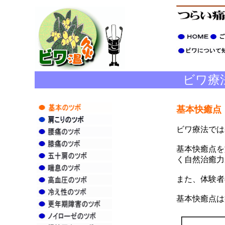
ビワ療
基本快癒点
ビワ療法では
基本快癒点を
く自然治癒力
また、体験者
基本快癒点は